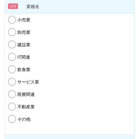
業種名
必須
小売業
卸売業
建設業
IT関連
飲食業
サービス業
医療関連
不動産業
その他