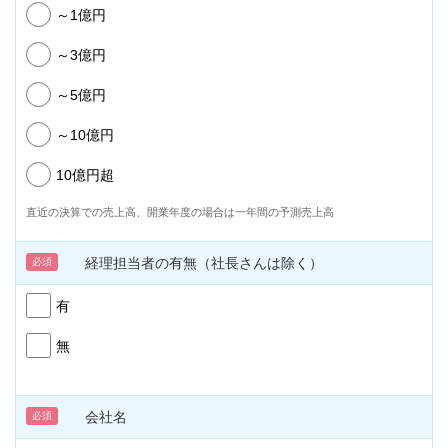
～1億円
～3億円
～5億円
～10億円
10億円超
直近の決算での売上高、開業年度の場合は一年間の予測売上高
経理担当者の有無（社長さんは除く）
必須
有
無
会社名
必須